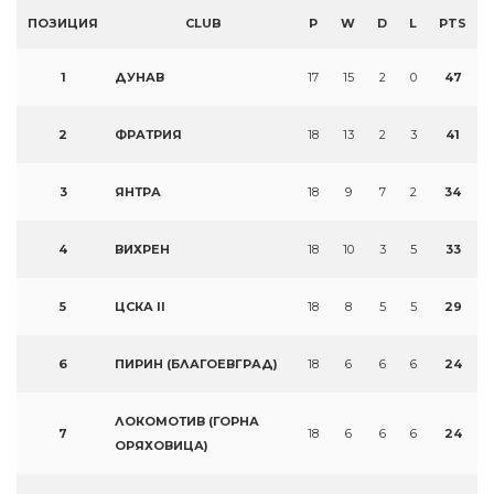
ПОЗИЦИЯ
CLUB
P
W
D
L
PTS
1
ДУНАВ
17
15
2
0
47
2
ФРАТРИЯ
18
13
2
3
41
3
ЯНТРА
18
9
7
2
34
4
ВИХРЕН
18
10
3
5
33
5
ЦСКА II
18
8
5
5
29
6
ПИРИН (БЛАГОЕВГРАД)
18
6
6
6
24
ЛОКОМОТИВ (ГОРНА
7
18
6
6
6
24
ОРЯХОВИЦА)