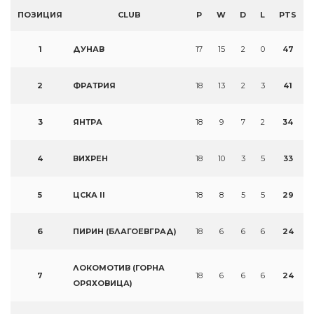
ПОЗИЦИЯ
CLUB
P
W
D
L
PTS
1
ДУНАВ
17
15
2
0
47
2
ФРАТРИЯ
18
13
2
3
41
3
ЯНТРА
18
9
7
2
34
4
ВИХРЕН
18
10
3
5
33
5
ЦСКА II
18
8
5
5
29
6
ПИРИН (БЛАГОЕВГРАД)
18
6
6
6
24
ЛОКОМОТИВ (ГОРНА
7
18
6
6
6
24
ОРЯХОВИЦА)