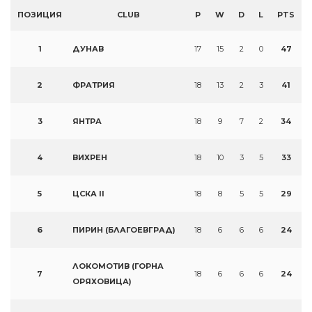
ПОЗИЦИЯ
CLUB
P
W
D
L
PTS
1
ДУНАВ
17
15
2
0
47
2
ФРАТРИЯ
18
13
2
3
41
3
ЯНТРА
18
9
7
2
34
4
ВИХРЕН
18
10
3
5
33
5
ЦСКА II
18
8
5
5
29
6
ПИРИН (БЛАГОЕВГРАД)
18
6
6
6
24
ЛОКОМОТИВ (ГОРНА
7
18
6
6
6
24
ОРЯХОВИЦА)