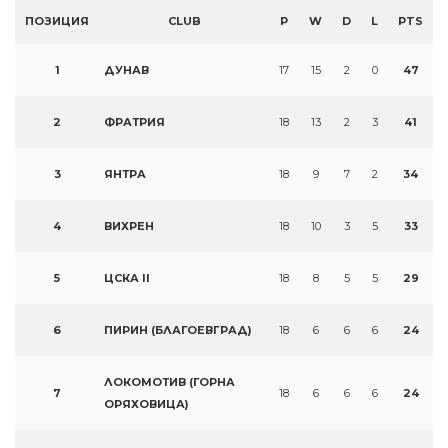
ПОЗИЦИЯ
CLUB
P
W
D
L
PTS
1
ДУНАВ
17
15
2
0
47
2
ФРАТРИЯ
18
13
2
3
41
3
ЯНТРА
18
9
7
2
34
4
ВИХРЕН
18
10
3
5
33
5
ЦСКА II
18
8
5
5
29
6
ПИРИН (БЛАГОЕВГРАД)
18
6
6
6
24
ЛОКОМОТИВ (ГОРНА
7
18
6
6
6
24
ОРЯХОВИЦА)