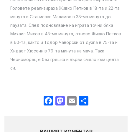
Головете реализираха Живко Петков в 18-та и 22-та
минута и Станислав Маламов в 38-ма минута до
паузата. След подновяване на играта точни бяха
Михаил Михов в 48-ма минута, отново Живко Петков
в 60-та, както и Тодор Чаворски от дузпа в 75-та и
Хидает Хюсеин в 79-та минута на мача. Така
Черноморец е без грешка и върви смело към целта
си.
Facebook
Mastodon
Email
Share
ВАШИЯТ КОМЕНТАР