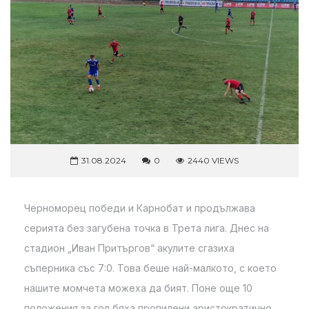
31.08.2024
0
2440 VIEWS
Черноморец победи и Карнобат и продължава
серията без загубена точка в Трета лига. Днес на
стадион „Иван Притъргов“ акулите сгазиха
съперника със 7:0. Това беше най-малкото, с което
нашите момчета можеха да бият. Поне още 10
положения за гол бяха пропилени аристократично.