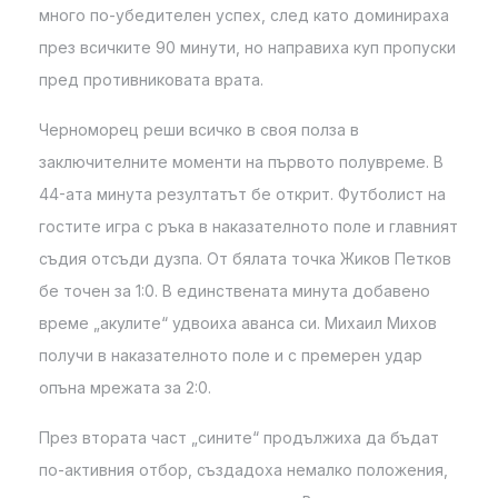
много по-убедителен успех, след като доминираха
през всичките 90 минути, но направиха куп пропуски
пред противниковата врата.
Черноморец реши всичко в своя полза в
заключителните моменти на първото полувреме. В
44-ата минута резултатът бе открит. Футболист на
гостите игра с ръка в наказателното поле и главният
съдия отсъди дузпа. От бялата точка Жиков Петков
бе точен за 1:0. В единствената минута добавено
време „акулите“ удвоиха аванса си. Михаил Михов
получи в наказателното поле и с премерен удар
опъна мрежата за 2:0.
През втората част „сините“ продължиха да бъдат
по-активния отбор, създадоха немалко положения,