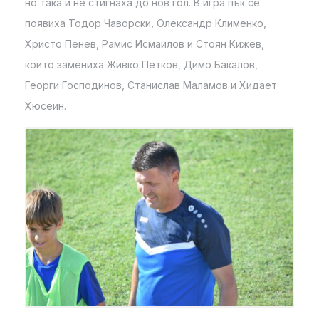
но така и не стигнаха до нов гол. В игра пък се
появиха Тодор Чаворски, Олександр Клименко,
Христо Пенев, Рамис Исмаилов и Стоян Кижев,
които замениха Живко Петков, Димо Бакалов,
Георги Господинов, Станислав Маламов и Хидает
Хюсеин.