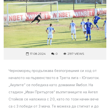
17.08.2024
0
2197 VIEWS
Черноморец продължава безпогрешния си ход от
началото на първенството в Трета лига – Югоизток.
„Акулите“ се победиха като домакини Ямбол. На
стадион „Иван Притъргов“ възпитаниците на Ангел
Стойков се наложиха с 2:0, като по този начин вече
са с 3 победи от 3 мача. Те можеха да стигнат и до