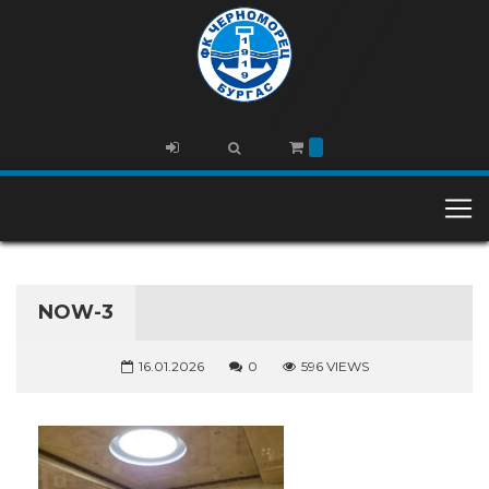
NOW-3
16.01.2026
0
596 VIEWS