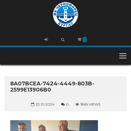
8A07BCEA-7424-4449-803B-
2599E13906B0
23.10.2024
0
1869 VIEWS