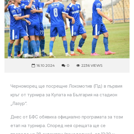
16.10.2024
0
2236 VIEWS
Черноморец ще посрещне Локомотив (Пд) в първия
кръг от турнира за Купата на България на стадион
„Лазур“.
Днес от БФС обявиха официално програмата за този
етап на турнира. Според нея срещата ще се