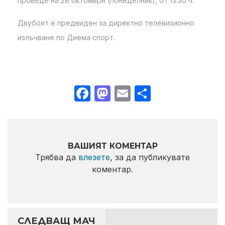
проведе на 28 октомври (понеделник), от 13:30 ч.
Двубоят е предвиден за директно телевизионно
излъчване по Диема спорт.
Facebook
Mastodon
Email
Share
ВАШИЯТ КОМЕНТАР
Трябва да
влезете
, за да публикувате
коментар.
СЛЕДВАЩ МАЧ