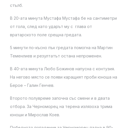
стълб.
В 20-ата минута Мустафа Мустафа бе на сантиметри
от гола, след като ударът му с глава от
вратарското поле срещна гредата.
5 минути по-късно пък гредата помогна на Мартин
Теменлиев и резултатът остана непроменен.
В 40-ата минута Любо Божинов напусна с контузия.
На негово място се появи каращият проби юноша на
Берое – Галин Генчев.
Второто полувреме започна със смени и в двата
отбора. За Черноморец на терена излязоха трима
юноши и Мирослав Коев.
Победното попадение за Черноморец падна в 90-