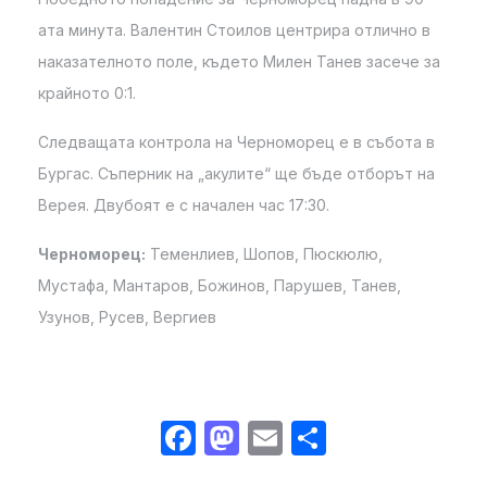
ата минута. Валентин Стоилов центрира отлично в
наказателното поле, където Милен Танев засече за
крайното 0:1.
Следващата контрола на Черноморец е в събота в
Бургас. Съперник на „акулите“ ще бъде отборът на
Верея. Двубоят е с начален час 17:30.
Черноморец:
Теменлиев, Шопов, Пюскюлю,
Мустафа, Мантаров, Божинов, Парушев, Танев,
Узунов, Русев, Вергиев
Facebook
Mastodon
Email
Share