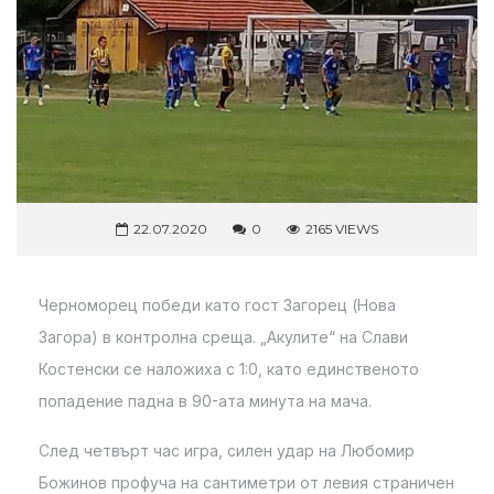
22.07.2020
0
2165 VIEWS
Черноморец победи като гост Загорец (Нова
Загора) в контролна среща. „Акулите“ на Слави
Костенски се наложиха с 1:0, като единственото
попадение падна в 90-ата минута на мача.
След четвърт час игра, силен удар на Любомир
Божинов профуча на сантиметри от левия страничен