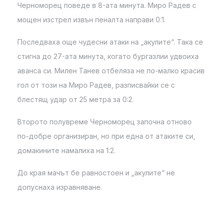
Черноморец поведе в 8-ата минута. Миро Радев с
мощен изстрел извън пеналта направи 0:1.
Последваха още чудесни атаки на „акулите“. Така се
стигна до 27-ата минута, когато бургазлии удвоиха
аванса си. Милен Танев отбеляза не по-малко красив
гол от този на Миро Радев, разписвайки се с
блестящ удар от 25 метра за 0:2.
Второто полувреме Черноморец започна отново
по-добре организиран, но при една от атаките си,
домакините намалиха на 1:2.
До края мачът бе равностоен и „акулите“ не
допуснаха изравняване.