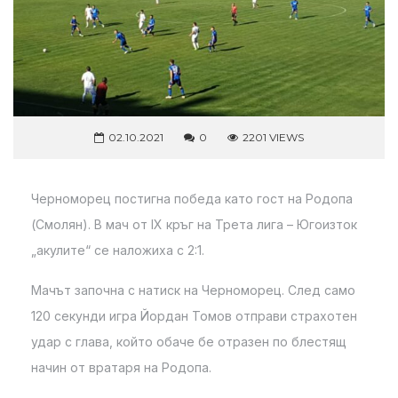
02.10.2021
0
2201 VIEWS
Черноморец постигна победа като гост на Родопа
(Смолян). В мач от IX кръг на Трета лига – Югоизток
„акулите“ се наложиха с 2:1.
Мачът започна с натиск на Черноморец. След само
120 секунди игра Йордан Томов отправи страхотен
удар с глава, който обаче бе отразен по блестящ
начин от вратаря на Родопа.