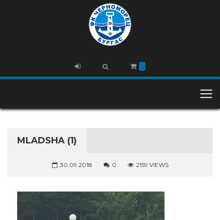
MLADSHA (1)
30.09.2018
0
2159 VIEWS