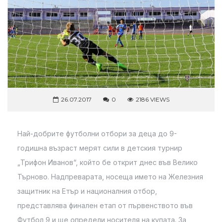
26.07.2017
0
2186 VIEWS
Най-добрите футболни отбори за деца до 9-
годишна възраст мерят сили в детския турнир
„Трифон Иванов“, който бе открит днес във Велико
Търново. Надпреварата, носеща името на Железния
защитник на Етър и националния отбор,
представлява финален етап от първенството във
Футбол 9 и ще определи носителя на купата. За