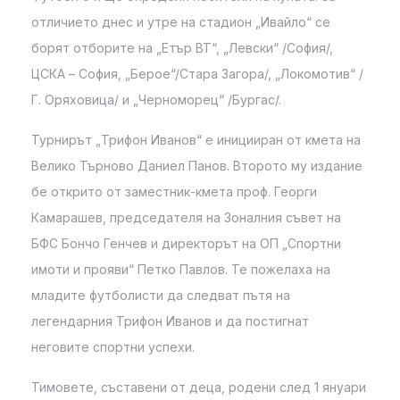
отличието днес и утре на стадион „Ивайло“ се
борят отборите на „Етър ВТ“, „Левски“ /София/,
ЦСКА – София, „Берое“/Стара Загора/, „Локомотив“ /
Г. Оряховица/ и „Черноморец“ /Бургас/.
Турнирът „Трифон Иванов“ е иницииран от кмета на
Велико Търново Даниел Панов. Второто му издание
бе открито от заместник-кмета проф. Георги
Камарашев, председателя на Зоналния съвет на
БФС Бончо Генчев и директорът на ОП „Спортни
имоти и прояви“ Петко Павлов. Те пожелаха на
младите футболисти да следват пътя на
легендарния Трифон Иванов и да постигнат
неговите спортни успехи.
Тимовете, съставени от деца, родени след 1 януари