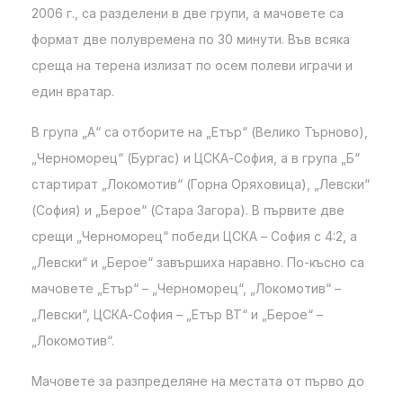
2006 г., са разделени в две групи, а мачовете са
формат две полувремена по 30 минути. Във всяка
среща на терена излизат по осем полеви играчи и
един вратар.
В група „А“ са отборите на „Етър“ (Велико Търново),
„Черноморец“ (Бургас) и ЦСКА-София, а в група „Б“
стартират „Локомотив“ (Горна Оряховица), „Левски“
(София) и „Берое“ (Стара Загора). В първите две
срещи „Черноморец“ победи ЦСКА – София с 4:2, а
„Левски“ и „Берое“ завършиха наравно. По-късно са
мачовете „Етър“ – „Черноморец“, „Локомотив“ –
„Левски“, ЦСКА-София – „Етър ВТ“ и „Берое“ –
„Локомотив“.
Мачовете за разпределяне на местата от първо до