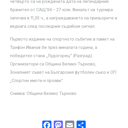
четвърто са на рождената дата на легендарния
бранител от САЩ’94 – 27 юли. Финалът на турнира
започва в 11,30 ч., а награждаването на призьорите е
веднага след последния съдийски сигнал.
Първото издание на спортното събитие в памет на
Трифон Иванов бе през миналата година, а
победител стана „Лудогорец“ (Разград).
Организатори са Община Велико Търново,
Зоналният съвет на Българския футболен съюз и ОП
„Спортни имоти и прояви“.
Снимка: Община Велико Търново
Facebook
Mastodon
Email
Share