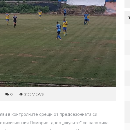
0
2135 VIEWS
яви в контролните срещи от предсезонната си
родивизионния Поморие, днес „акулите“ се наложиха