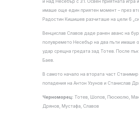
и над Несебър с 3:1. Освен приятната игра
имаше още един приятен момент – през вт
Радостин Кишишев разчиташе на цели 6 „с
Венцислав Славов даде ранен аванс на бург
полувремето Несебър на два пъти имаше о
удар срещна гредата зад Тотев. После пъ
Баев.
В самото начало на втората част Станимир 
попадения на Антон Узунов и Станислав Др
Черноморец:
Тотев, Шопов, Пюскюлю, Ман
Дрянов, Мустафа, Славов