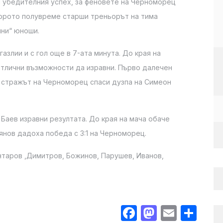
 и убедителния успех, за феновете на Черноморец
орото полувреме старши треньорът на тима
ини“ юноши.
азлии и с гол още в 7-ата минута. До края на
тлични възможности да изравни. Първо далечен
к стражът на Черноморец спаси дузпа на Симеон
Баев изравни резултата. До края на мача обаче
янов дадоха победа с 3:1 на Черноморец.
таров ,Димитров, Божинов, Парушев, Иванов,
Facebook
Mastodo
Email
Sha