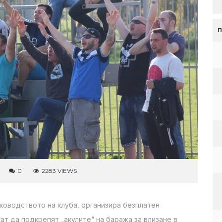
0
2283 VIEWS
ководството на клуба, организира безплатен
ат да подкрепят „акулите“ на баража за влизане в