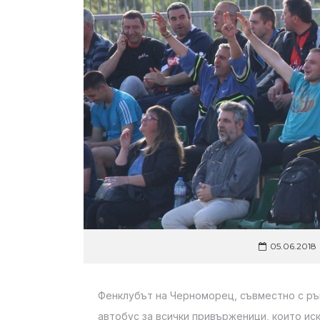
05.06.2018
Фенклубът на Черноморец, съвместно с ръ
автобус за всички привърженици, които иск