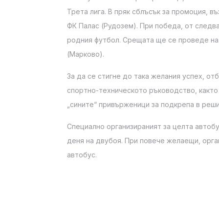
Трета лига. В пряк сблъсък за промоция, в
ФК Палас (Рудозем). При победа, от следв
родния футбол. Срещата ще се проведе на 9
(Марково).
За да се стигне до така желания успех, от
спортно-техническото ръководство, както
„сините“ привърженици за подкрепа в реши
Специално организираният за целта автобус
деня на двубоя. При повече желаещи, орга
автобус.