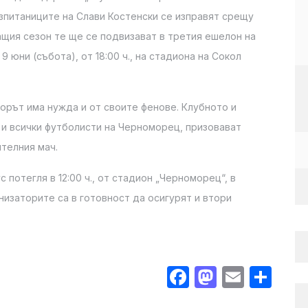
ъзпитаниците на Слави Костенски се изправят срещу
ащия сезон те ще се подвизават в третия ешелон на
 юни (събота), от 18:00 ч., на стадиона на Сокол
борът има нужда и от своите фенове. Клубното и
 и всички футболисти на Черноморец, призовават
телния мач.
 потегля в 12:00 ч., от стадион „Черноморец“, в
низаторите са в готовност да осигурят и втори
Facebook
Mastodo
Email
Sha