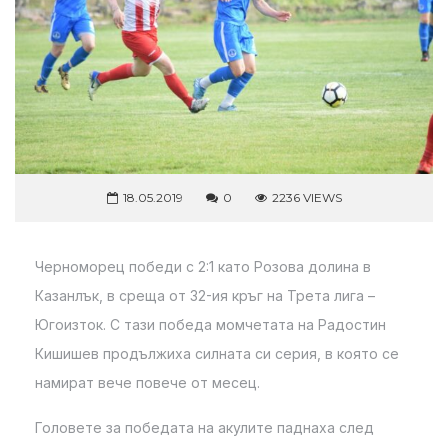
18.05.2019
0
2236 VIEWS
Черноморец победи с 2:1 като Розова долина в
Казанлък, в среща от 32-ия кръг на Трета лига –
Югоизток. С тази победа момчетата на Радостин
Кишишев продължиха силната си серия, в която се
намират вече повече от месец.
Головете за победата на акулите паднаха след