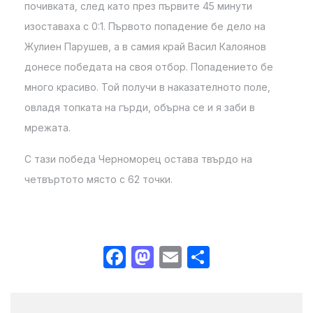
почивката, след като през първите 45 минути
изоставаха с 0:1. Първото попадение бе дело на
Жулиен Парушев, а в самия край Васил Калоянов
донесе победата на своя отбор. Попадението бе
много красиво. Той получи в наказателното поле,
овладя топката на гърди, обърна се и я заби в
мрежата.
С тази победа Черноморец остава твърдо на
четвъртото място с 62 точки.
Facebook
Mastodon
Email
Share