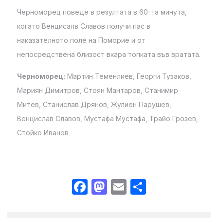
Черноморец поведе в резултата в 60-та минута,
когато Венцисалв Славов получи пас в
наказателното поле на Поморие и от
непосредствена близост вкара топката във вратата.
Черноморец:
Мартин Теменлиев, Георги Тузаков,
Мариян Димитров, Стоян Мантаров, Станимир
Митев, Станислав Дрянов, Жулиен Парушев,
Венцислав Славов, Мустафа Мустафа, Трайо Грозев,
Стойко Иванов
Facebook
Mastodon
Email
Share