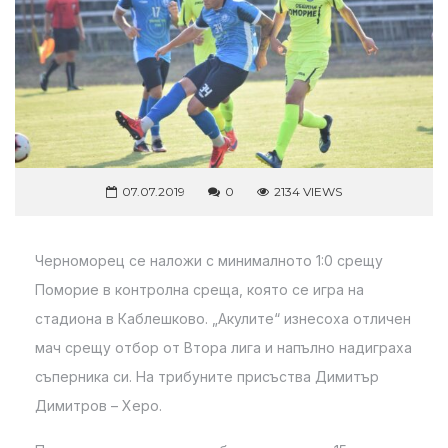
07.07.2019
0
2134 VIEWS
Черноморец се наложи с минималното 1:0 срещу
Поморие в контролна среща, която се игра на
стадиона в Каблешково. „Акулите“ изнесоха отличен
мач срещу отбор от Втора лига и напълно надиграха
съперника си. На трибуните присъства Димитър
Димитров – Херо.