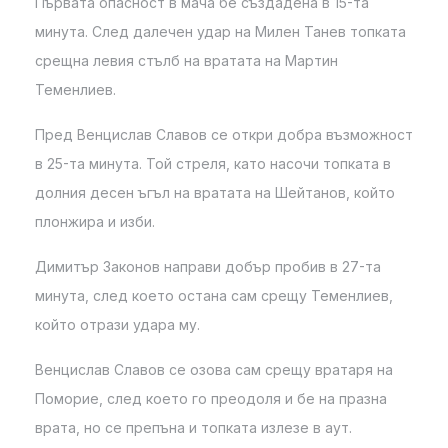
Първата опасност в мача бе създадена в 15-та
минута. След далечен удар на Милен Танев топката
срещна левия стълб на вратата на Мартин
Теменлиев.
Пред Венцислав Славов се откри добра възможност
в 25-та минута. Той стреля, като насочи топката в
долния десен ъгъл на вратата на Шейтанов, който
плонжира и изби.
Димитър Законов направи добър пробив в 27-та
минута, след което остана сам срещу Теменлиев,
който отрази удара му.
Венцислав Славов се озова сам срещу вратаря на
Поморие, след което го преодоля и бе на празна
врата, но се препъна и топката излезе в аут.