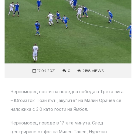
17.04.2021
0
2188 VIEWS
Черноморец постигна поредна победа в Трета лига
– Югоизток. Този път „акулите“ на Малин Орачев се
наложиха с 3:0 като гости на Ямбол.
Черноморец поведе в 17-ата минута. След
центриране от фал на Милен Танев, Нуретин