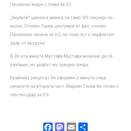
Пюскюлю вкара с глава за 0:1.
„Акулите“ удвоиха аванса си само 120 секунди по-
късно. Отново Танев центрира от фал, отново
Пюскюклю засече за 0:2, но този път с перфектен
удар от въздуха.
В 26-ата минута Мустафа Мустафа можеше да се
разпише, но ударът му срещна греда.
Крайният резултат бе оформен 2 минути след
началото на втората част. Мариян Тонев бе точен с
плътен удар за 0:3.
Facebook
Mastodon
Email
Share