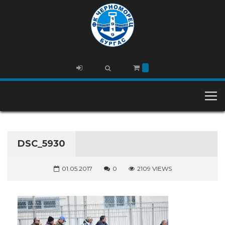
DSC_5930
01.05.2017
0
2109 VIEWS