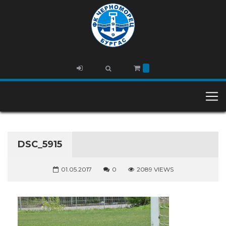
DSC_5915
01.05.2017
0
2089 VIEWS