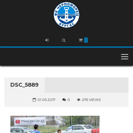
DSC_5889
01.05.2017
0
2115 VIEWS