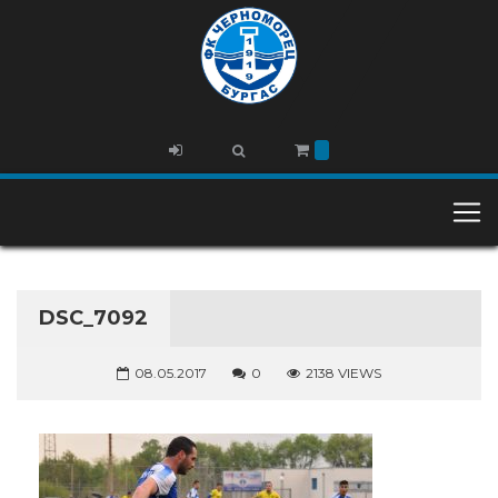
DSC_7092
08.05.2017
0
2138 VIEWS