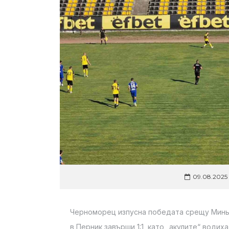
09.08.2025
Черноморец изпусна победата срещу Миньор 
в Перник завърши 1:1, като „акулите“ водиха