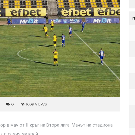
0
1609 VIEWS
в мач от III кръг на Втора лига. Мачът на стадиона
 до самия му край.