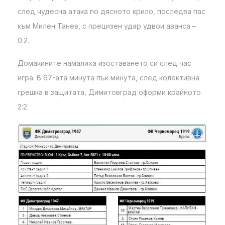
след чудесна атака по дясното крило, последва пас
към Милен Танев, с прецизен удар удвои аванса –
0:2.
Домакините намалиха изоставането си след час
игра. В 67-ата минута пък минута, след колективна
грешка в защитата, Димитовград оформи крайното
2:2.