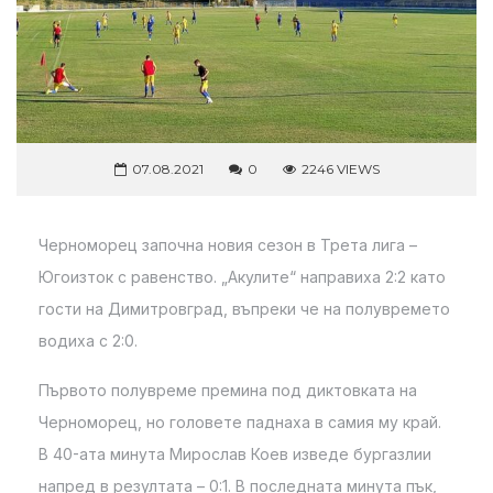
07.08.2021
0
2246 VIEWS
Черноморец започна новия сезон в Трета лига –
Югоизток с равенство. „Акулите“ направиха 2:2 като
гости на Димитровград, въпреки че на полувремето
водиха с 2:0.
Първото полувреме премина под диктовката на
Черноморец, но головете паднаха в самия му край.
В 40-ата минута Мирослав Коев изведе бургазлии
напред в резултата – 0:1. В последната минута пък,