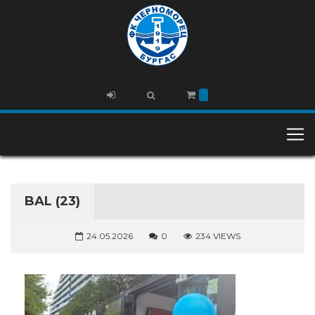
BAL (23)
24.05.2026
0
234 VIEWS