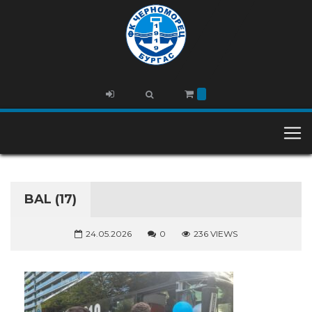
BAL (17)
24.05.2026
0
236 VIEWS