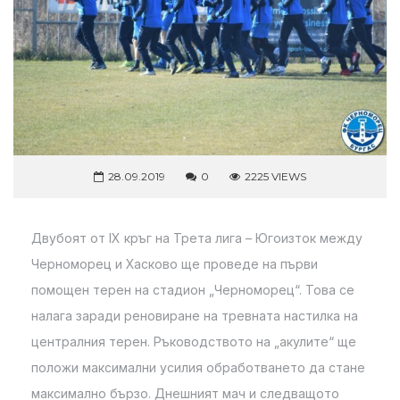
28.09.2019
0
2225 VIEWS
Двубоят от IX кръг на Трета лига – Югоизток между
Черноморец и Хасково ще проведе на първи
помощен терен на стадион „Черноморец“. Това се
налага заради реновиране на тревната настилка на
централния терен. Ръководството на „акулите“ ще
положи максимални усилия обработването да стане
максимално бързо. Днешният мач и следващото