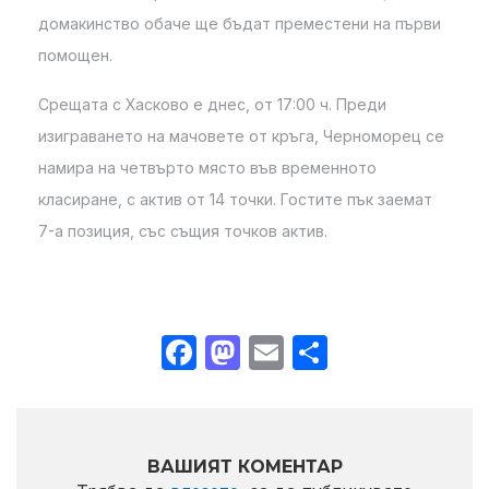
домакинство обаче ще бъдат преместени на първи
помощен.
Срещата с Хасково е днес, от 17:00 ч. Преди
изиграването на мачовете от кръга, Черноморец се
намира на четвърто място във временното
класиране, с актив от 14 точки. Гостите пък заемат
7-а позиция, със същия точков актив.
Facebook
Mastodon
Email
Share
ВАШИЯТ КОМЕНТАР