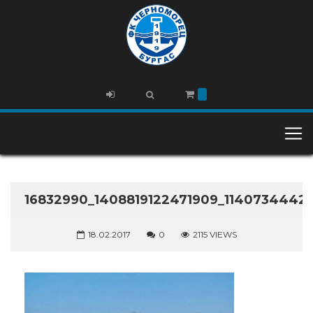
16832990_1408819122471909_1140734442
18.02.2017
0
2115 VIEWS