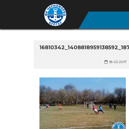
16810342_1408818959138592_1
18.02.2017