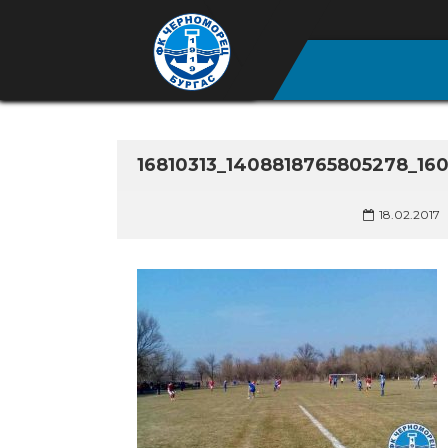
16810313_1408818765805278_1
18.02.2017