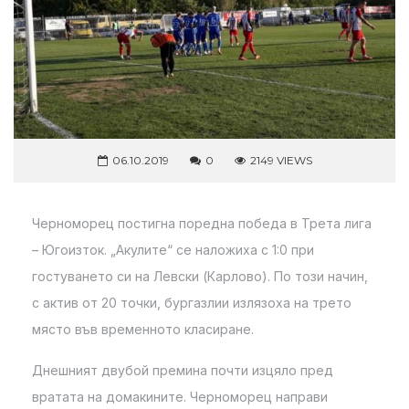
06.10.2019
0
2149 VIEWS
Черноморец постигна поредна победа в Трета лига
– Югоизток. „Акулите“ се наложиха с 1:0 при
гостуването си на Левски (Карлово). По този начин,
с актив от 20 точки, бургазлии излязоха на трето
място във временното класиране.
Днешният двубой премина почти изцяло пред
вратата на домакините. Черноморец направи