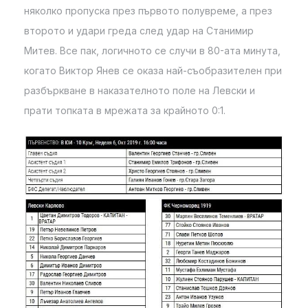
няколко пропуска през първото полувреме, а през
второто и удари греда след удар на Станимир
Митев. Все пак, логичното се случи в 80-ата минута,
когато Виктор Янев се оказа най-съобразителен при
разбъркване в наказателното поле на Левски и
прати топката в мрежата за крайното 0:1.