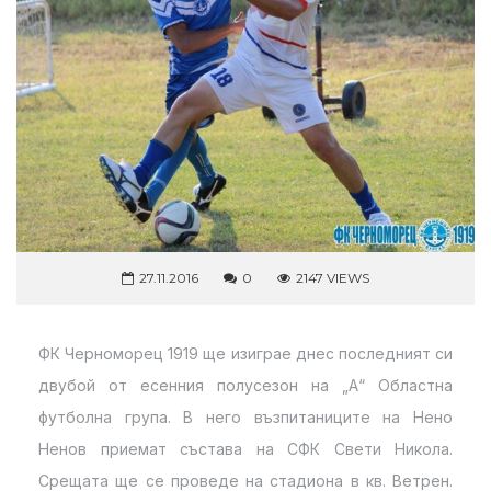
27.11.2016
0
2147 VIEWS
ФК Черноморец 1919 ще изиграе днес последният си
двубой от есенния полусезон на „А“ Областна
футболна група. В него възпитаниците на Нено
Ненов приемат състава на СФК Свети Никола.
Срещата ще се проведе на стадиона в кв. Ветрен.