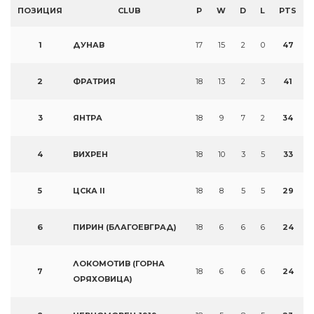
ПОЗИЦИЯ
CLUB
P
W
D
L
PTS
1
ДУНАВ
17
15
2
0
47
2
ФРАТРИЯ
18
13
2
3
41
3
ЯНТРА
18
9
7
2
34
4
ВИХРЕН
18
10
3
5
33
5
ЦСКА II
18
8
5
5
29
6
ПИРИН (БЛАГОЕВГРАД)
18
6
6
6
24
ЛОКОМОТИВ (ГОРНА
7
18
6
6
6
24
ОРЯХОВИЦА)