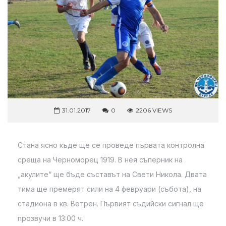
31.01.2017
0
2206 VIEWS
Стана ясно къде ще се проведе първата контролна
среща на Черноморец 1919. В нея съперник на
„акулите“ ще бъде съставът на Свети Никола. Двата
тима ще премерят сили на 4 февруари (събота), на
стадиона в кв. Ветрен. Първият съдийски сигнал ще
прозвучи в 13:00 ч.