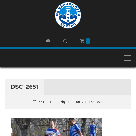
DSC_2651
27.11.2016
0
2100 VIEWS