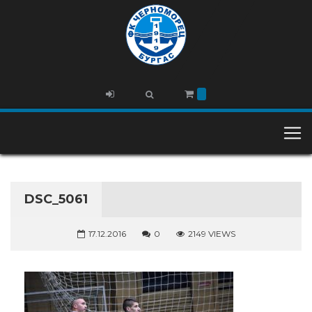
DSC_5061
17.12.2016
0
2149 VIEWS