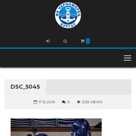
DSC_5045
17.12.2016
0
2129 VIEWS