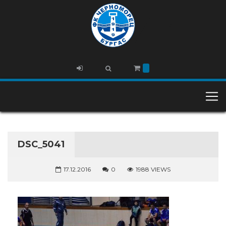
DSC_5041
17.12.2016
0
1988 VIEWS