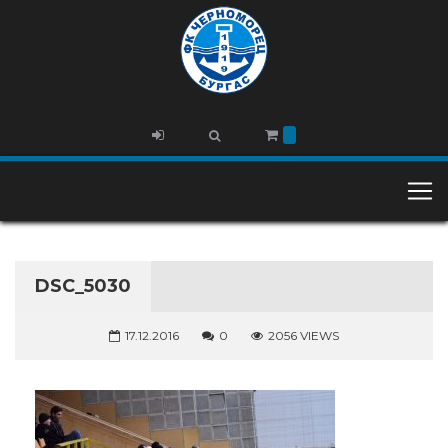
DSC_5030
17.12.2016
0
2056 VIEWS