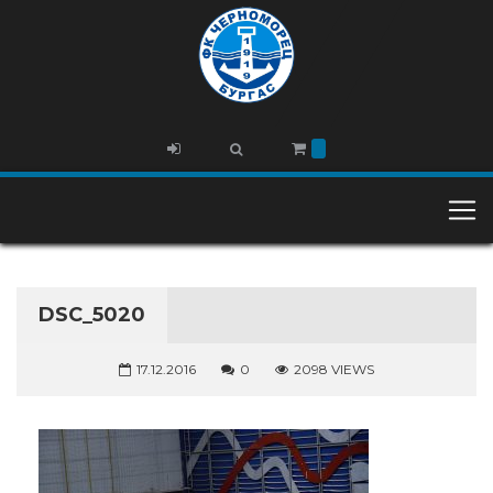
DSC_5020
17.12.2016
0
2098 VIEWS