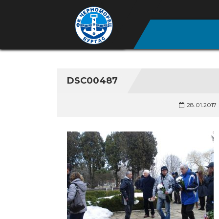
DSC00487
28.01.2017