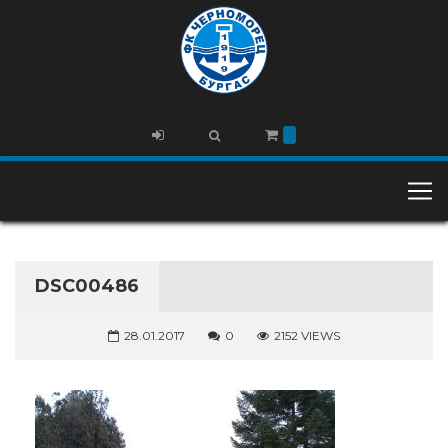
DSC00486
28.01.2017
0
2152 VIEWS