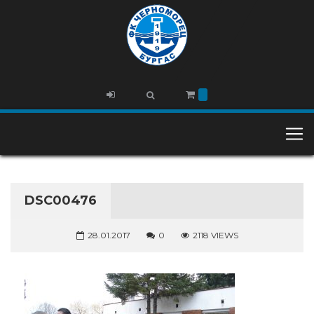
DSC00476
28.01.2017
0
2118 VIEWS