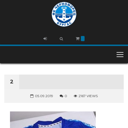
2
05.09.2019
0
2167 VIEWS