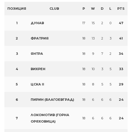
ПОЗИЦИЯ
CLUB
P
W
D
L
PTS
1
ДУНАВ
17
15
2
0
47
2
ФРАТРИЯ
18
13
2
3
41
3
ЯНТРА
18
9
7
2
34
4
ВИХРЕН
18
10
3
5
33
5
ЦСКА II
18
8
5
5
29
6
ПИРИН (БЛАГОЕВГРАД)
18
6
6
6
24
ЛОКОМОТИВ (ГОРНА
7
18
6
6
6
24
ОРЯХОВИЦА)