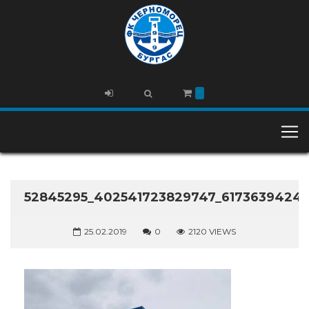
52845295_402541723829747_6173639424
25.02.2019
0
2120 VIEWS