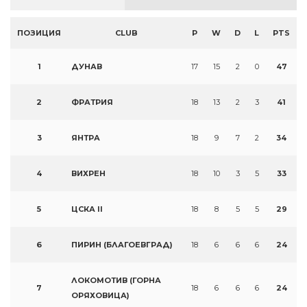
ПОЗИЦИЯ
CLUB
P
W
D
L
PTS
1
ДУНАВ
17
15
2
0
47
2
ФРАТРИЯ
18
13
2
3
41
3
ЯНТРА
18
9
7
2
34
4
ВИХРЕН
18
10
3
5
33
5
ЦСКА II
18
8
5
5
29
6
ПИРИН (БЛАГОЕВГРАД)
18
6
6
6
24
ЛОКОМОТИВ (ГОРНА
7
18
6
6
6
24
ОРЯХОВИЦА)