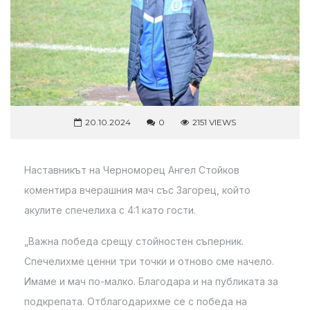
20.10.2024
0
2151 VIEWS
Наставникът на Черноморец Ангел Стойков
коментира вчерашния мач със Загорец, който
акулите спечелиха с 4:1 като гости.
„Важна победа срещу стойностен съперник.
Спечелихме ценни три точки и отново сме начело.
Имаме и мач по-малко. Благодара и на публиката за
подкрепата. Отблагодарихме се с победа на