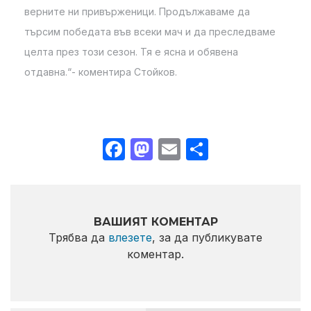
верните ни привърженици. Продължаваме да
търсим победата във всеки мач и да преследваме
целта през този сезон. Тя е ясна и обявена
отдавна.“- коментира Стойков.
Facebook
Mastodon
Email
Share
ВАШИЯТ КОМЕНТАР
Трябва да
влезете
, за да публикувате
коментар.