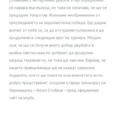
„Очакваме с нетърпение двубоя. Етър определено
се намира във възход, но това не означава, че ще се
предадем. Напротив. Излизаме необременени от
преследването на задължителна победа. Ще дадем
всичко от себе си, за да отстраним съперника и да
продължим в следващия кръг на турнира. Убеден
съм, че ще се получи много добър двубой и в
крайна сметка нека по-добрият да продължи
напред. Надявам се, че това ще сме ние. Вярвам, че
нашите привърженици ще ни окажат сериозна
подкрепа, което ще помогне и на момчетата за по-
добро представяне“, сподели старши треньорът на
Черноморец – Ангел Стойков – пред официалния
сайт на клуба.