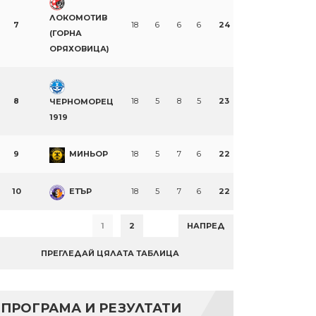
ЛОКОМОТИВ
7
18
6
6
6
24
(ГОРНА
ОРЯХОВИЦА)
n
re
8
18
5
8
5
23
ЧЕРНОМОРЕЦ
1919
9
МИНЬОР
18
5
7
6
22
10
ЕТЪР
18
5
7
6
22
1
2
НАПРЕД
ПРЕГЛЕДАЙ ЦЯЛАТА ТАБЛИЦА
ПРОГРАМА И РЕЗУЛТАТИ