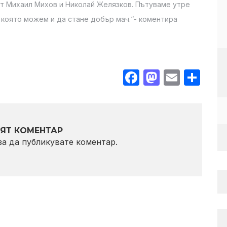
ат Михаил Михов и Николай Желязков. Пътуваме утре
, която можем и да стане добър мач.“- коментира
Facebook
Mastodo
Email
Sha
ЯТ КОМЕНТАР
 за да публикувате коментар.