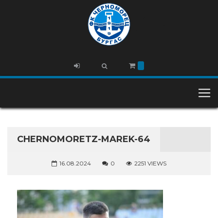
CHERNOMORETZ-MAREK-64
16.08.2024
0
2251 VIEWS