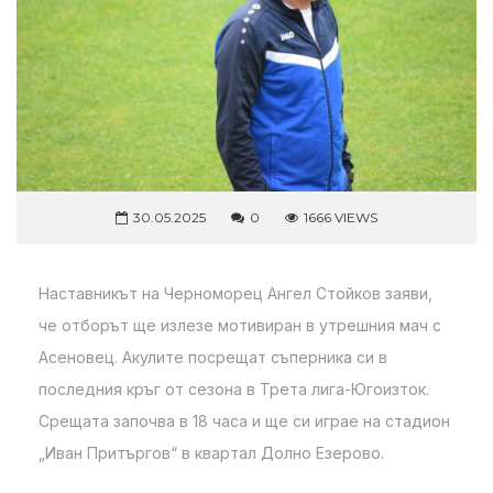
30.05.2025
0
1666 VIEWS
Наставникът на Черноморец Ангел Стойков заяви,
че отборът ще излезе мотивиран в утрешния мач с
Асеновец. Акулите посрещат съперника си в
последния кръг от сезона в Трета лига-Югоизток.
Срещата започва в 18 часа и ще си играе на стадион
„Иван Притъргов“ в квартал Долно Езерово.