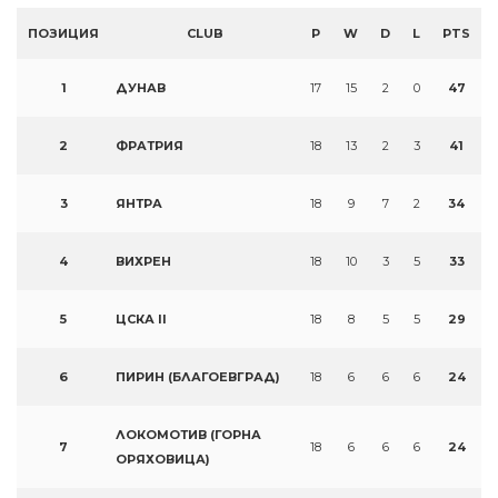
ПОЗИЦИЯ
CLUB
P
W
D
L
PTS
1
ДУНАВ
17
15
2
0
47
2
ФРАТРИЯ
18
13
2
3
41
3
ЯНТРА
18
9
7
2
34
4
ВИХРЕН
18
10
3
5
33
5
ЦСКА II
18
8
5
5
29
6
ПИРИН (БЛАГОЕВГРАД)
18
6
6
6
24
ЛОКОМОТИВ (ГОРНА
7
18
6
6
6
24
ОРЯХОВИЦА)