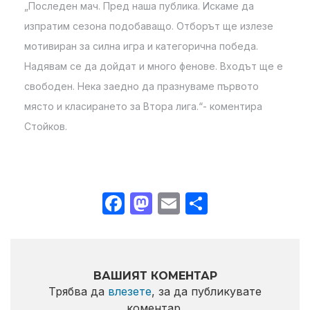
„Последен мач. Пред наша публика. Искаме да
изпратим сезона подобаващо. Отборът ще излезе
мотивиран за силна игра и категорична победа.
Надявам се да дойдат и много фенове. Входът ще е
свободен. Нека заедно да празнуваме първото
място и класирането за Втора лига.“- коментира
Стойков.
Facebook
Mastodon
Email
Share
ВАШИЯТ КОМЕНТАР
Трябва да
влезете
, за да публикувате
коментар.