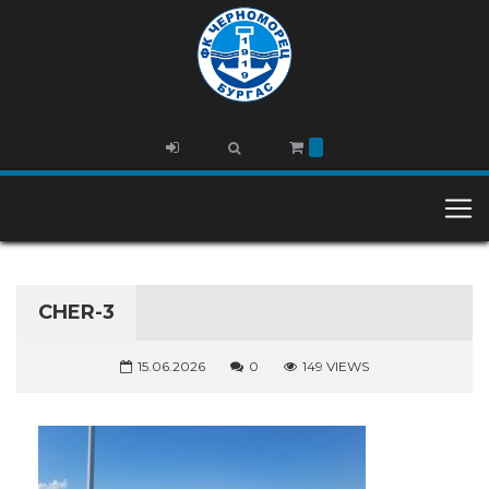
CHER-3
15.06.2026
0
149 VIEWS